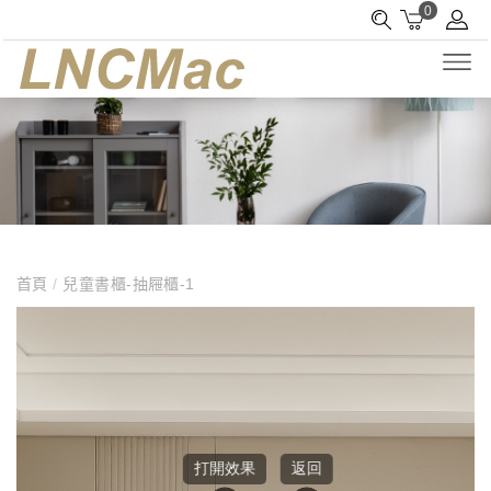
0
首頁
/
兒童書櫃-抽屜櫃-1