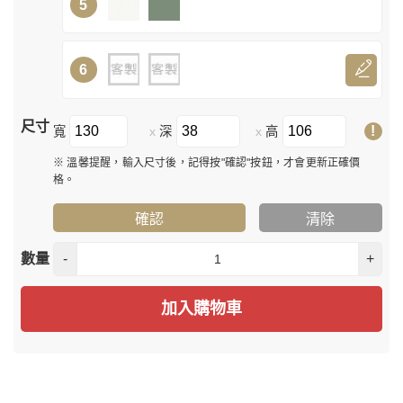
5
6
尺寸
!
寬
深
高
x
x
※ 溫馨提醒，輸入尺寸後，記得按"確認"按鈕，才會更新正確價
格。
確認
清除
數量
-
+
加入購物車