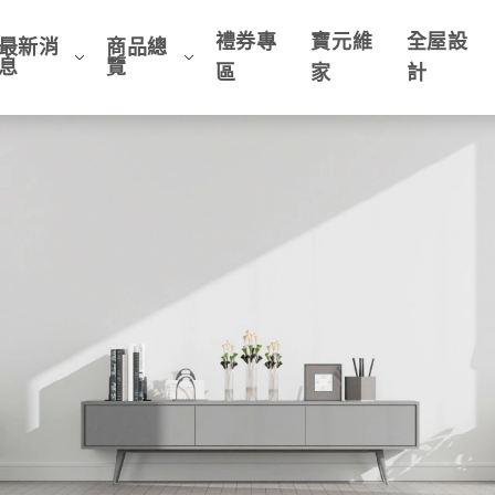
禮券專
寶元維
全屋設
最新消
商品總
息
覽
區
家
計