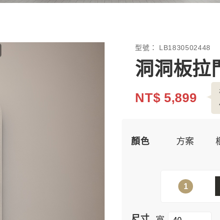
型號：
LB1830502448
洞洞板拉
NT$ 5,899
顏色
方案
1
尺寸