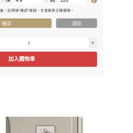
深
高
!
x
x
寸後，記得按"確認"按鈕，才會更新正確價格。
確認
清除
+
加入購物車