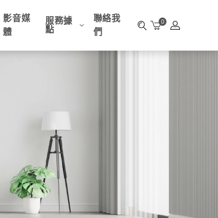
影音媒
聯絡我
服務據
0
點
體
們