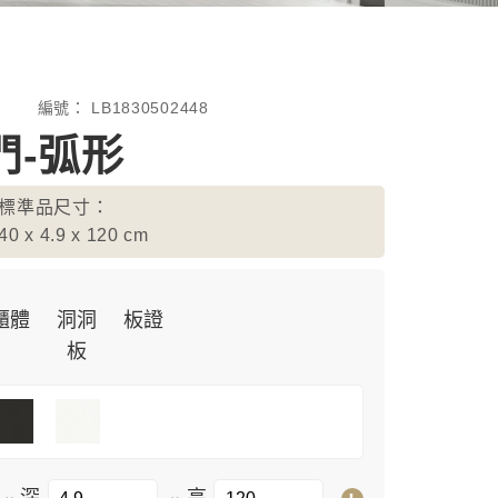
編號：
LB1830502448
門-弧形
標準品尺寸：
40 x 4.9 x 120
cm
櫃體
洞洞
板證
板