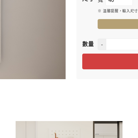
寬
※ 溫馨提醒，輸入尺
-
數量