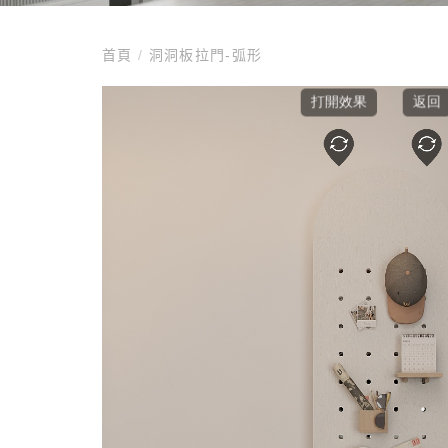
首頁
/
洞洞板拉門-弧形