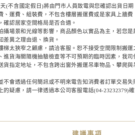
作天(不含國定假日)將由門市人員致電與您確認出貨日期
費、運費、組裝費，不包含樓層搬運費或是家具上牆費
，確認居家空間格局是否合適。
拍攝場景和光線等影響，商品顏色以實品為主，若您是
知差異之理由退、換貨。
樓梯太狹窄之顧慮，請洽客服。恕不接受空間限制搬運
、進貨海關隨機抽驗檢查等不可預期的臨時因素，我司
送貨指定地址，不包含跨出窗外搬運吊車物品、攀爬與
並不會透過任何簡訊或不明來電告知消費者訂單交易失
疑慮，請一律透過本公司客服電話(04-23232379)
建議事項