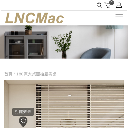
0
首頁
/
180寬大桌面抽屜書桌