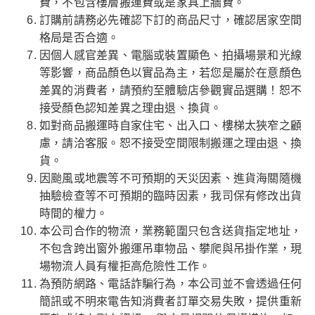
費，不包含樓層搬運費或是家具上牆費。
訂購前請務必先確認下訂的商品尺寸，確認居家空間
格局是否合適。
因個人感官差異、電腦或裝置顯色、拍攝場景和光線
等影響，商品顏色以實品為主，若您是屬於在意顏色
差異的消費者，請預約至體驗店參觀實品選購！恕不
接受顏色認知差異之理由退、換貨。
如對商品搬運時自家住宅、出入口、樓梯太狹窄之顧
慮，請洽客服。恕不接受空間限制搬運之理由退、換
貨。
因颱風或地震等不可預期的天災因素、進貨海關隨機
抽驗檢查等不可預期的臨時因素，我司保有修改出貨
時間的權力。
本公司合作的物流，業務範圍只包含送貨指定地址，
不包含跨出窗外搬運吊車物品、攀爬與吊掛作業，現
場物流人員有權拒高危險性工作。
為預防網路、電話詐騙行為，本公司並不會透過任何
簡訊或不明來電告知消費者訂單交易失敗，提供重新