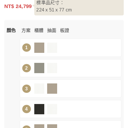
標準品尺寸：
NT$ 24,799
224 x 51 x 77
cm
顏色
方案
櫃體
抽面
板證
1
2
3
4