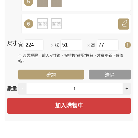
5
6
尺寸
!
寬
深
高
x
x
※ 溫馨提醒，輸入尺寸後，記得按"確認"按鈕，才會更新正確價
格。
確認
清除
數量
-
+
加入購物車