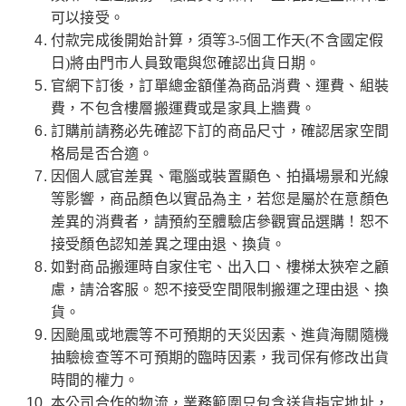
可以接受。
付款完成後開始計算，須等3-5個工作天(不含國定假
日)將由門市人員致電與您確認出貨日期。
官網下訂後，訂單總金額僅為商品消費、運費、組裝
費，不包含樓層搬運費或是家具上牆費。
訂購前請務必先確認下訂的商品尺寸，確認居家空間
格局是否合適。
因個人感官差異、電腦或裝置顯色、拍攝場景和光線
等影響，商品顏色以實品為主，若您是屬於在意顏色
差異的消費者，請預約至體驗店參觀實品選購！恕不
接受顏色認知差異之理由退、換貨。
如對商品搬運時自家住宅、出入口、樓梯太狹窄之顧
慮，請洽客服。恕不接受空間限制搬運之理由退、換
貨。
因颱風或地震等不可預期的天災因素、進貨海關隨機
抽驗檢查等不可預期的臨時因素，我司保有修改出貨
時間的權力。
本公司合作的物流，業務範圍只包含送貨指定地址，