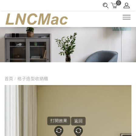
0
首頁
/
格子造型收納櫃