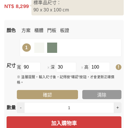
標準品尺寸：
NT$ 8,299
90 x 30 x 100
cm
顏色
方案
櫃體
門板
板證
1
尺寸
!
寬
深
高
x
x
※ 溫馨提醒，輸入尺寸後，記得按"確認"按鈕，才會更新正確價
格。
確認
清除
數量
-
+
加入購物車