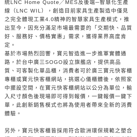
統LNC Home Quote╱MES及後端─智慧化生產
線（LNC WIL），創造目前家具生產製造中僅見
之完全體現工業4.0精神的智慧家具生產模式，推
出至今，因充分滿足市場最需要的「交期快、品質
好、服務好、價格實惠」需求，獲得業界高度肯
定。
基於市場熱烈回響，寶元智造進一步進軍實體通
路，於台中廣三SOGO設立旗艦店，提供高品
質、可客製化單品櫃，消費者可於廣三寶元快客櫃
專櫃或寶元快客櫃網站，挑選心儀櫃體後，依照家
中擺設空間，在寶元快客櫃網站以公分為單位，輸
入尺寸顏色後現場即可得到報價，一鍵報價一鍵下
單，此創新銷售模式也將為使用者帶來全新的消費
體驗。
另外，寶元快客櫃皆採用符合歐洲環保規範之塑合