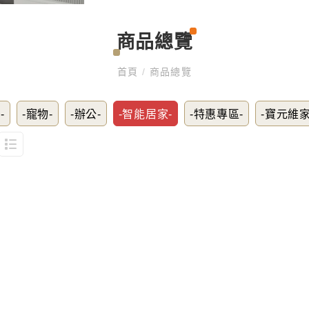
商品總覽
首頁
/
商品總覽
-
-寵物-
-辦公-
-智能居家-
-特惠專區-
-寶元維家