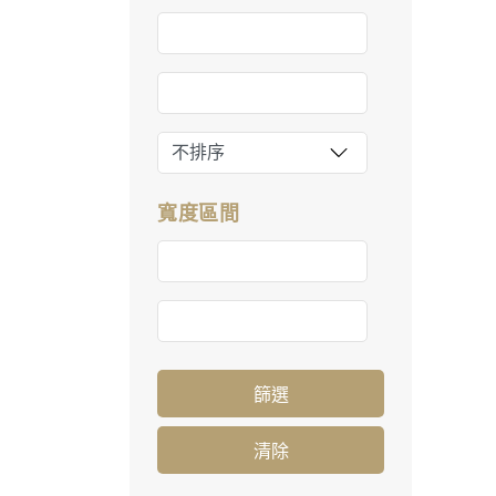
寬度區間
篩選
清除