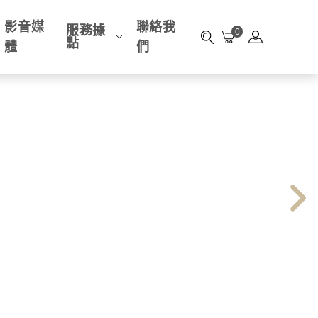
影音媒
聯絡我
服務據
0
點
體
們