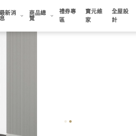
禮券專
寶元維
全屋設
最新消
商品總
息
覽
區
家
計
客製櫃的專家