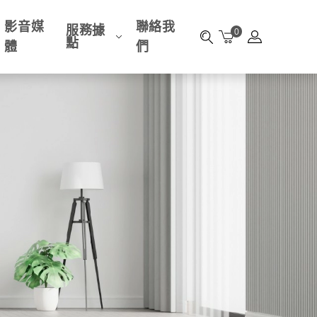
影音媒
聯絡我
服務據
0
點
體
們