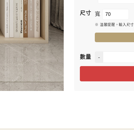
尺寸
寬
※ 溫馨提醒，輸入尺
-
數量