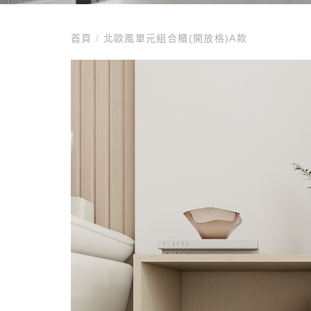
首頁
/
北歐風單元組合櫃(開放格)A款