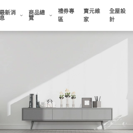
禮券專
寶元維
全屋設
最新消
商品總
息
覽
區
家
計