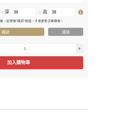
深
高
!
x
x
寸後，記得按"確認"按鈕，才會更新正確價格。
確認
清除
+
加入購物車