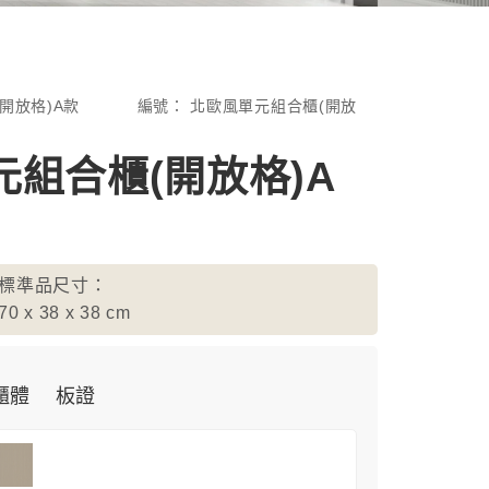
開放格)A款
編號：
北歐風單元組合櫃(開放
組合櫃(開放格)A
標準品尺寸：
70 x 38 x 38
cm
櫃體
板證