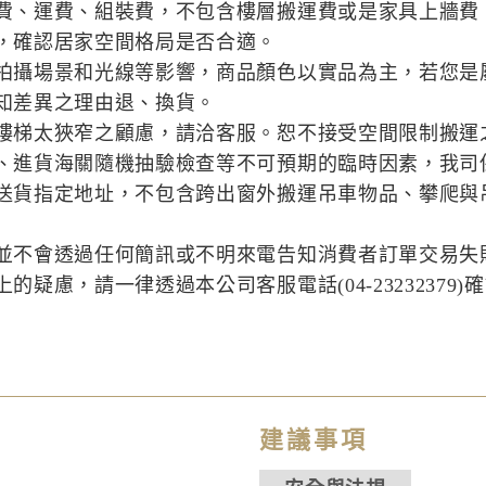
費、運費、組裝費，不包含樓層搬運費或是家具上牆費
，確認居家空間格局是否合適。
拍攝場景和光線等影響，商品顏色以實品為主，若您是
知差異之理由退、換貨。
樓梯太狹窄之顧慮，請洽客服。恕不接受空間限制搬運
、進貨海關隨機抽驗檢查等不可預期的臨時因素，我司
送貨指定地址，不包含跨出窗外搬運吊車物品、攀爬與
並不會透過任何簡訊或不明來電告知消費者訂單交易失
疑慮，請一律透過本公司客服電話(04-23232379)
建議事項