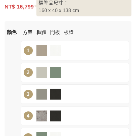
標準品尺寸：
NT$ 16,799
160 x 40 x 138
cm
顏色
方案
櫃體
門板
板證
1
2
3
4