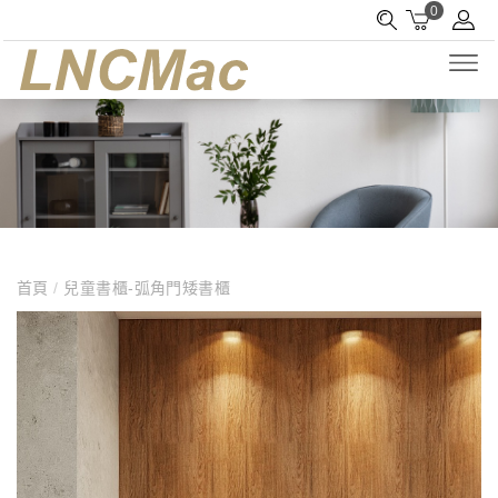
0
首頁
/
兒童書櫃-弧角門矮書櫃