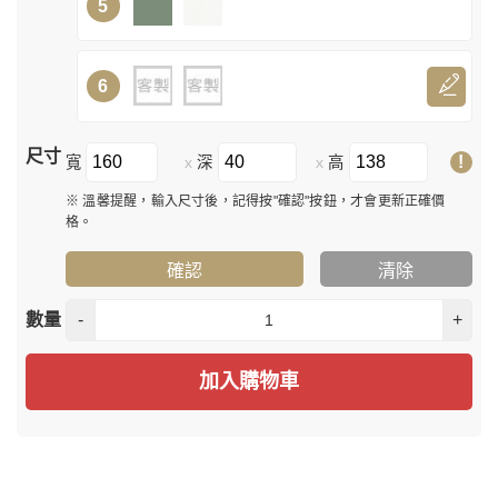
5
6
尺寸
!
寬
深
高
x
x
※ 溫馨提醒，輸入尺寸後，記得按"確認"按鈕，才會更新正確價
格。
確認
清除
數量
-
+
加入購物車