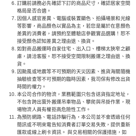
訂購前請務必先確認下訂的商品尺寸，確認居家空間
格局是否合適。
因個人感官差異、電腦或裝置顯色、拍攝場景和光線
等影響，商品顏色以實品為主，若您是屬於在意顏色
差異的消費者，請預約至體驗店參觀實品選購！恕不
接受顏色認知差異之理由退、換貨。
如對商品搬運時自家住宅、出入口、樓梯太狹窄之顧
慮，請洽客服。恕不接受空間限制搬運之理由退、換
貨。
因颱風或地震等不可預期的天災因素、進貨海關隨機
抽驗檢查等不可預期的臨時因素，我司保有修改出貨
時間的權力。
本公司合作的物流，業務範圍只包含送貨指定地址，
不包含跨出窗外搬運吊車物品、攀爬與吊掛作業，現
場物流人員有權拒高危險性工作。
為預防網路、電話詐騙行為，本公司並不會透過任何
簡訊或不明來電告知消費者訂單交易失敗，提供重新
匯款或線上刷卡資訊。 與交易相關的保護措施，如