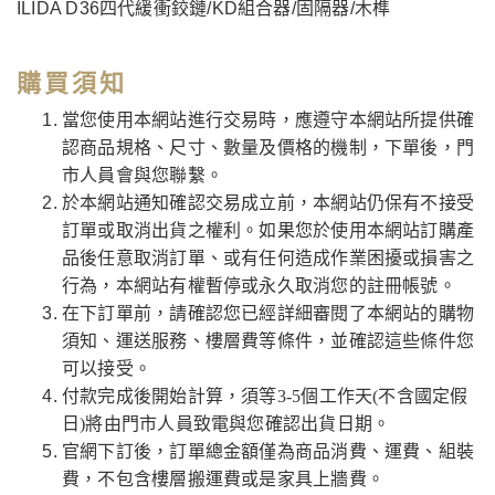
ILIDA D36四代緩衝鉸鏈/KD組合器/固隔器/木榫
購買須知
當您使用本網站進行交易時，應遵守本網站所提供確
認商品規格、尺寸、數量及價格的機制，下單後，門
市人員會與您聯繫。
於本網站通知確認交易成立前，本網站仍保有不接受
訂單或取消出貨之權利。如果您於使用本網站訂購產
品後任意取消訂單、或有任何造成作業困擾或損害之
行為，本網站有權暫停或永久取消您的註冊帳號。
在下訂單前，請確認您已經詳細審閱了本網站的購物
須知、運送服務、樓層費等條件，並確認這些條件您
可以接受。
付款完成後開始計算，須等3-5個工作天(不含國定假
日)將由門市人員致電與您確認出貨日期。
官網下訂後，訂單總金額僅為商品消費、運費、組裝
費，不包含樓層搬運費或是家具上牆費。