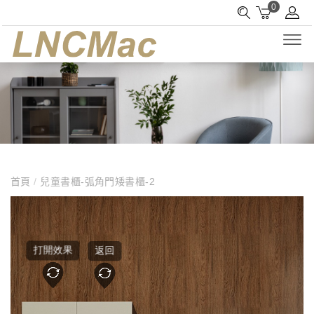
0
首頁
/
兒童書櫃-弧角門矮書櫃-2