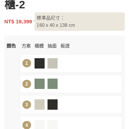
櫃-2
標準品尺寸：
NT$ 19,399
160 x 40 x 138
cm
顏色
方案
櫃體
抽面
板證
1
2
3
4