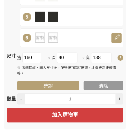
5
6
尺寸
!
寬
深
高
x
x
※ 溫馨提醒，輸入尺寸後，記得按"確認"按鈕，才會更新正確價
格。
確認
清除
數量
-
+
加入購物車