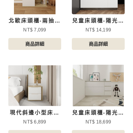
北歐床頭櫃-兩抽多
兒童床頭櫃-陽光跳
格收納
色風-3
NT$ 7,099
NT$ 14,199
商品詳細
商品詳細
現代斜邊小型床頭
兒童床頭櫃-陽光跳
櫃
色風-5
NT$ 6,899
NT$ 18,699