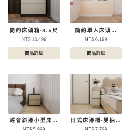
簡約床頭箱-3.5尺
簡約單人床頭櫃
106寬
NT$ 10,499
NT$ 6,199
商品詳細
商品詳細
輕奢斜邊小型床頭
日式床邊櫃-雙抽設
櫃
計
NT$ 5,999
NT$ 7,799