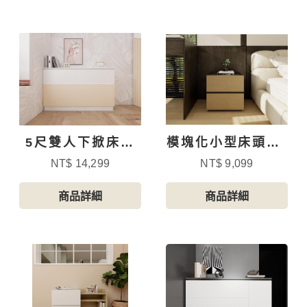
5尺雙人下掀床頭
模塊化小型床頭櫃-
櫃
A+A款
NT$ 14,299
NT$ 9,099
商品詳細
商品詳細