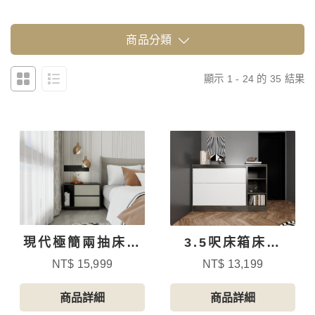
商品分類
顯示 1 - 24 的 35 結果
現代極簡兩抽床頭
3.5呎床箱床頭
櫃
櫃-4
NT$ 15,999
NT$ 13,199
商品詳細
商品詳細