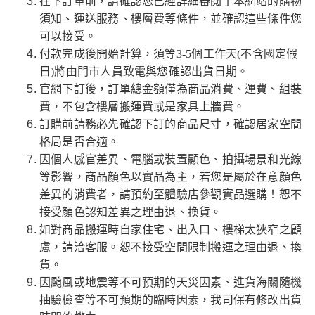
在下訂單前，請確認您已經詳細審閱了本網站的購物
須知、運送服務、樓層費等條件，並確認這些條件您
可以接受。
付款完成後開始計算，須等3-5個工作天(不含國定假
日)將由門市人員致電與您確認出貨日期。
官網下訂後，訂單總金額僅為商品消費、運費、組裝
費，不包含樓層搬運費或是家具上牆費。
訂購前請務必先確認下訂的商品尺寸，確認居家空間
格局是否合適。
因個人感官差異、電腦或裝置顯色、拍攝場景和光線
等影響，商品顏色以實品為主，若您是屬於在意顏色
差異的消費者，請預約至體驗店參觀實品選購！恕不
接受顏色認知差異之理由退、換貨。
如對商品搬運時自家住宅、出入口、樓梯太狹窄之顧
慮，請洽客服。恕不接受空間限制搬運之理由退、換
貨。
因颱風或地震等不可預期的天災因素、進貨海關隨機
抽驗檢查等不可預期的臨時因素，我司保有修改出貨