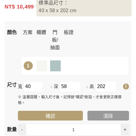
標準品尺寸：
NT$ 10,499
40 x 58 x 202
cm
顏色
方案
櫃體
門
板證
板/
抽面
1
尺寸
!
寬
深
高
x
x
※ 溫馨提醒，輸入尺寸後，記得按"確認"按鈕，才會更新正確價
格。
確認
清除
數量
-
+