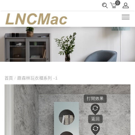
0
首頁
/
趣森林玩衣櫃系列 -1