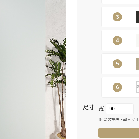
3
4
5
6
尺寸
寬
※ 溫馨提醒，輸入尺