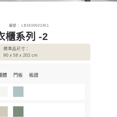
編號：
LB1830502451
櫃系列 -2
標準品尺寸：
90 x 58 x 202
cm
櫃體
門板
板證