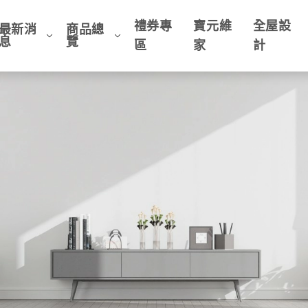
禮券專
寶元維
全屋設
最新消
商品總
息
覽
區
家
計