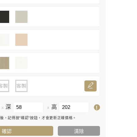
深
高
!
x
x
寸後，記得按"確認"按鈕，才會更新正確價格。
確認
清除