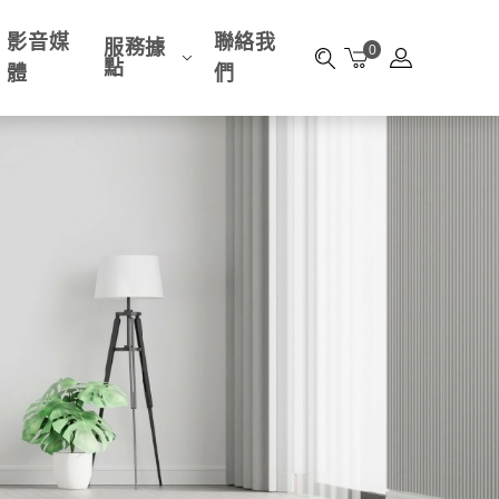
影音媒
聯絡我
服務據
0
點
體
們