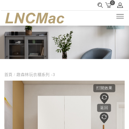
0
首頁
/
趣森林玩衣櫃系列 -3