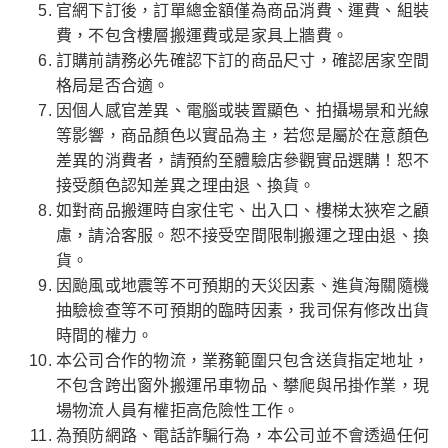
官網下訂後，訂單總金額僅為商品消費、運費、組裝
費，不包含樓層搬運費或是家具上牆費。
訂購前請務必先確認下訂的商品尺寸，確認居家空間
格局是否合適。
因個人感官差異、電腦或裝置顯色、拍攝場景和光線
等影響，商品顏色以實品為主，若您是屬於在意顏色
差異的消費者，請預約至體驗店參觀實品選購！恕不
接受顏色認知差異之理由退、換貨。
如對商品搬運時自家住宅、出入口、樓梯太狹窄之顧
慮，請洽客服。恕不接受空間限制搬運之理由退、換
貨。
因颱風或地震等不可預期的天災因素、進貨海關隨機
抽驗檢查等不可預期的臨時因素，我司保有修改出貨
時間的權力。
本公司合作的物流，業務範圍只包含送貨指定地址，
不包含跨出窗外搬運吊車物品、攀爬與吊掛作業，現
場物流人員有權拒高危險性工作。
為預防網路、電話詐騙行為，本公司並不會透過任何