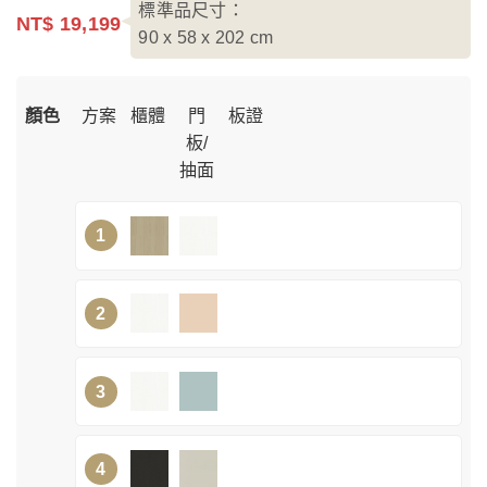
標準品尺寸：
NT$ 19,199
90 x 58 x 202
cm
顏色
方案
櫃體
門
板證
板/
抽面
1
2
3
4