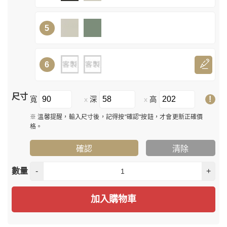
5
6
尺寸
!
寬
深
高
x
x
※ 溫馨提醒，輸入尺寸後，記得按"確認"按鈕，才會更新正確價
格。
確認
清除
數量
-
+
加入購物車