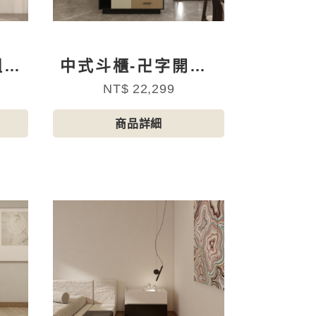
組合
中式斗櫃-卍字開門2
抽 (絕版品出清)
NT$ 22,299
商品詳細