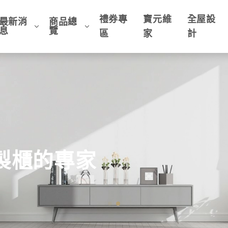
禮券專
寶元維
全屋設
最新消
商品總
息
覽
區
家
計
客製櫃的專家