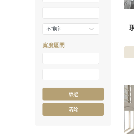
寬度區間
篩選
清除