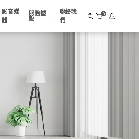
影音媒
聯絡我
服務據
0
點
體
們