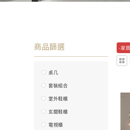
商品篩選
-家居
桌几
套裝組合
室外鞋櫃
玄關鞋櫃
電視櫃