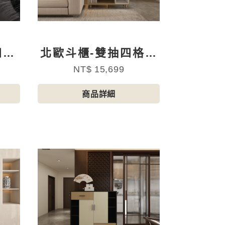
四斗
北歐斗櫃-雙抽四格開
放式
NT$ 15,699
商品詳細