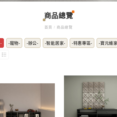
商品總覽
首頁
/
商品總覽
-
-寵物-
-辦公-
-智能居家-
-特惠專區-
-寶元維家