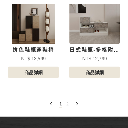
拚色鞋櫃穿鞋椅
日式鞋櫃-多格附抽
屜-2
NT$ 13,599
NT$ 12,799
商品詳細
商品詳細
1
2