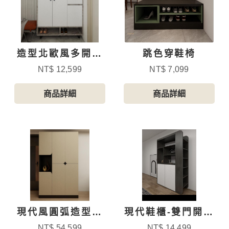
造型北歐風多開門
跳色穿鞋椅
鞋櫃
NT$ 12,599
NT$ 7,099
商品詳細
商品詳細
現代風圓弧造型六
現代鞋櫃-雙門開放
門鞋櫃
隔間
NT$ 54,599
NT$ 14,499